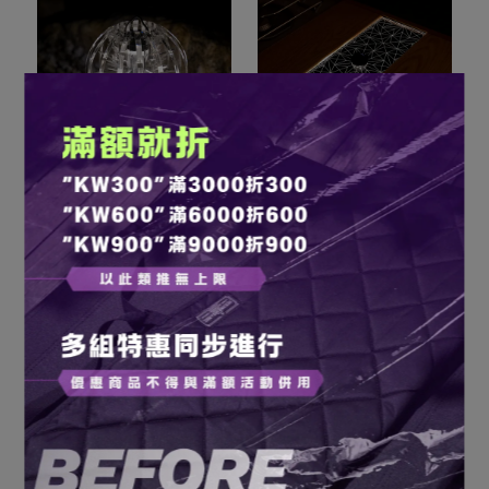
幾何工廠｜仙人掌系列 壓
幾何工廠｜IGT 半單位壓克
克力燈罩 for GZ/38燈｜
力導光板 for GoalZero｜
LUNA
Octagram 八角星
NT$2,480
NT$2,280
加入購物車
加入購物車