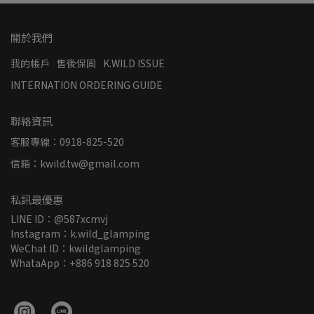
關於我們
我的帳戶
售後保固
K.WILD ISSUE
INTERNATION ORDERING GUIDE
聯絡資訊
客服專線：0918-825-520
信箱：kwild.tw@gmail.com
私訊最優惠
LINE ID：@587xcmvj
Instagram：k.wild_glamping
WeChat ID：kwildglamping
WhataApp：+886 918 825 520