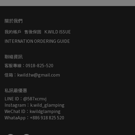
關於我們
我的帳戶
售後保固
K.WILD ISSUE
INTERNATION ORDERING GUIDE
聯絡資訊
客服專線：0918-825-520
信箱：kwild.tw@gmail.com
私訊最優惠
LINE ID：@587xcmvj
Instagram：k.wild_glamping
WeChat ID：kwildglamping
WhataApp：+886 918 825 520