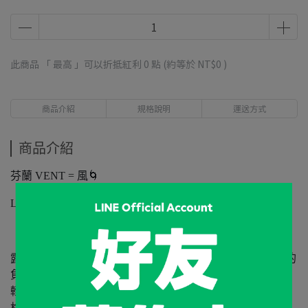
此商品 「 最高 」可以折抵紅利
0
點 (約等於
NT$0
)
商品介紹
規格說明
運送方式
商品介紹
芬蘭 VENT = 風🌀
LAX = RELAX（放鬆）
露營讓現代人透過與自然的互動，宣洩在日常生活中積累的
負面情緒，排解心靈。由燕三條工匠製作的純鈦杯，重量
輕，磨砂表面讓使用手感更舒適。尤其 0.4mm 厚的單壁規
格能令導熱更快，直火加熱更有效。