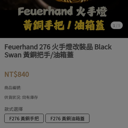
1
/
5
Feuerhand 276 火手燈改裝品 Black
Swan 黃銅把手/油箱蓋
NT$840
商品編號:
供貨狀況:
尚有庫存
款式選擇
F276 黃銅手把
F276 黃銅油箱蓋