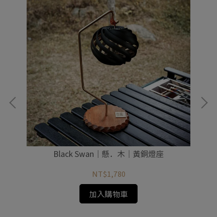
｜附
Black Swan｜懸．木｜黃銅燈座
泰國
NT$1,780
加入購物車