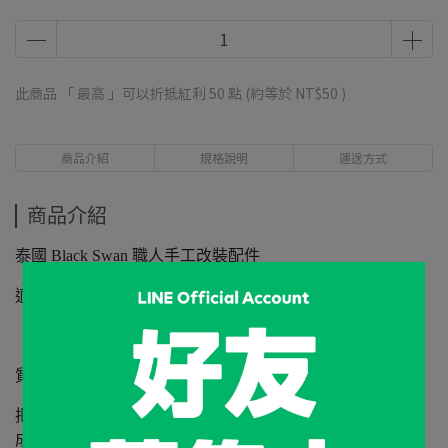
此商品 「 最高 」可以折抵紅利
50
點 (約等於
NT$50
)
商品介紹
規格說明
運送方式
商品介紹
泰國 Black Swan 職人手工改裝配件
適用 Feuerhand 276 火手燈
質感黃銅編織造型，精緻感大提升。
把原本 F276 手火燈把手拉開拆下，再將黃銅把手插入即完
成。