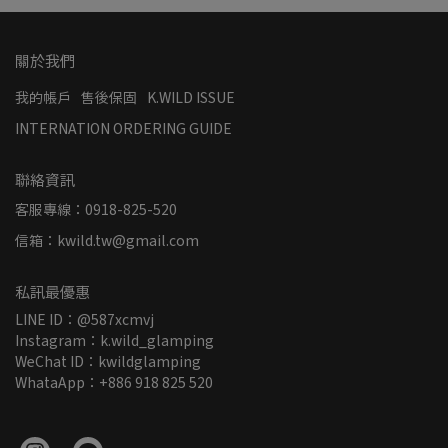
關於我們
我的帳戶
售後保固
K.WILD ISSUE
INTERNATION ORDERING GUIDE
聯絡資訊
客服專線：0918-825-520
信箱：kwild.tw@gmail.com
私訊最優惠
LINE ID：@587xcmvj
Instagram：k.wild_glamping
WeChat ID：kwildglamping
WhataApp：+886 918 825 520