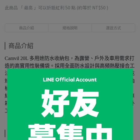
此商品 「 最高 」可以折抵紅利
50
點 (約等於
NT$50
)
商品介紹
規格說明
運送方式
商品介紹
Camvil 20L 多用途防水收納包，為露營、戶外及車用需求打
造的高實用性裝備袋。採用全面防水設計與高頻熱壓接合工
法，能有效阻隔雨水、泥濘與液體滲漏，確保內容物保持乾
燥安全。寬口上開式設計使取物更快速順手，可輕鬆放入油
桶、暖爐配件、燈具、工具等中型裝備。
結構輕量、布料耐磨，搭配加厚提把，適合日常攜帶、後車
箱整理、戶外場景使用。無論單日露營、車泊、釣魚或戶外
工作，一包搞定多種用途。
規格說明