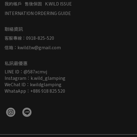
我的帳戶
售後保固
K.WILD ISSUE
INTERNATION ORDERING GUIDE
聯絡資訊
客服專線：0918-825-520
信箱：kwild.tw@gmail.com
私訊最優惠
LINE ID：@587xcmvj
Instagram：k.wild_glamping
WeChat ID：kwildglamping
WhataApp：+886 918 825 520