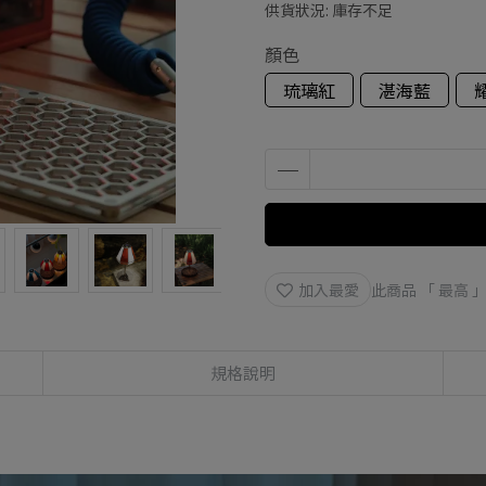
供貨狀況:
庫存不足
顏色
琉璃紅
湛海藍
加入最愛
此商品 「 最高
規格說明