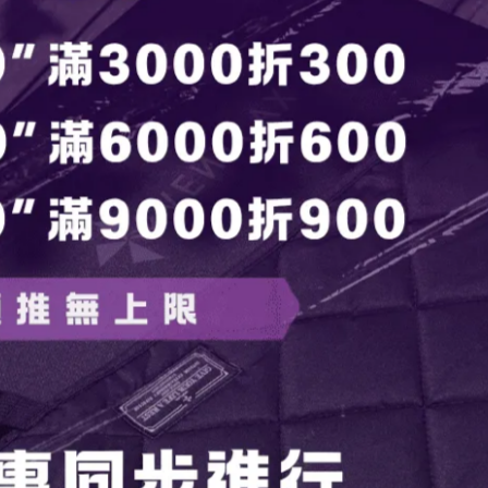
射出的光影，總能替氛圍添上那麼一點精緻與浪漫。
咖啡廳的柔和光線。
，燈罩都能緊密貼合，並支援外部 On/Off 操作。
鎖定 (Lock)」，風中也不擔心掉落。