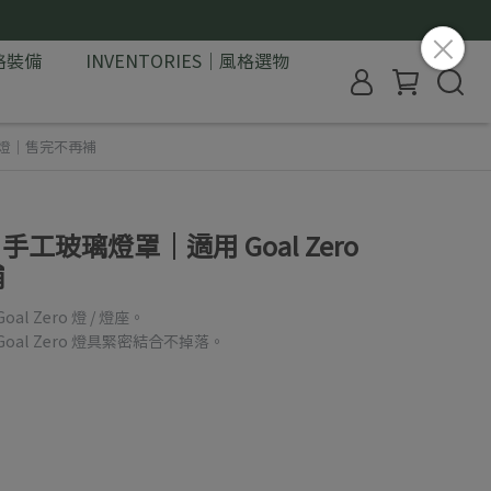
格裝備
INVENTORIES｜風格選物
 38燈｜售完不再補
｜手工玻璃燈罩｜適用 Goal Zero
補
 Zero 燈 / 燈座。
al Zero 燈具緊密結合不掉落。