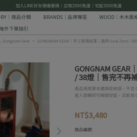
加入LINE好友領優惠碼｜店取2000免運｜宅配3500免運
GORY｜商品分類
BRANDS｜品牌專區
WOOD｜木木風
E｜海外下單指引
件
,
Gongnam Gear
GONGNAM GEAR｜手工玻璃燈罩｜適用 Goal Zero /
GONGNAM GEAR
/ 38燈｜售完不再
產品為燈罩本體與收納袋，不含 Goal
套入旋轉即可瞬間安裝，且能與 Go
NT$3,480
商品編號: