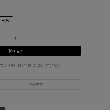
耀日黃
聯絡店家
 」可以折抵紅利
200
點 (約等於
NT$200
)
運送方式