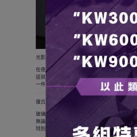
光影中的藝術品 – Glass Shade - Retro
在夜幕低垂的營地，當燈火漸次點亮，玻璃折
這就是 Junior Glass Shade ——
一件以 100% 手工玻璃工藝打造的藝術燈罩。
復古 × 精緻的氛圍
玻璃的壓紋，讓人聯想到老式彩繪玻璃或復古
無論是與 Goal Zero 還是 38-Kt 燈具結合
特別是搭配 Goal Zero 燈具時，燈罩能穩固「