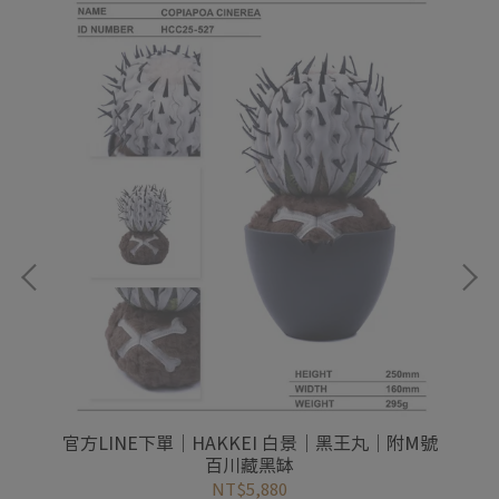
缽
官方LINE下單｜HAKKEI 白景｜黑王丸｜附M號
官
百川藏黑缽
NT$5,880