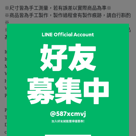
※尺寸皆為手工測量，若有誤差以實際商品為準※
※商品皆為手工製作，製作過程會有製作痕跡，請自行斟酌
※
※商品因拍攝燈光或螢幕顯示等原因有色差，請以實際商品
為準※
Item : Stars Pachypodium Gracilius Doji
Item ID: HSPGD25-425
Material: Cotton / Fabric
Width: 110mm
Height: 160mm
Weight: SUM 130g
Price: 2880NTD
Product include A Baichuan Navy Blue S POT!
This product is limited to one per customer.
DO NOT duplicate orders! If the backend system detect, we will
cancel the duplicate orders proactively.