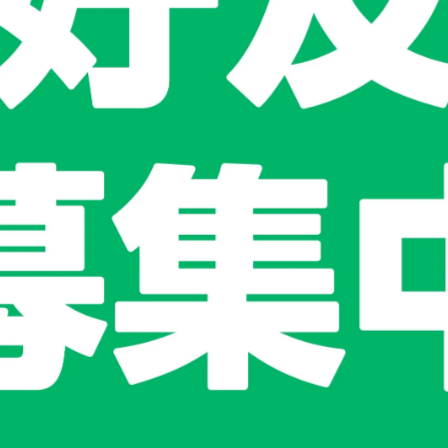
供貨狀況:
尚有庫存
款式選擇
人物款
狗狗款
加入購物車
加入最愛
此商品 「 最高
規格說明
比。