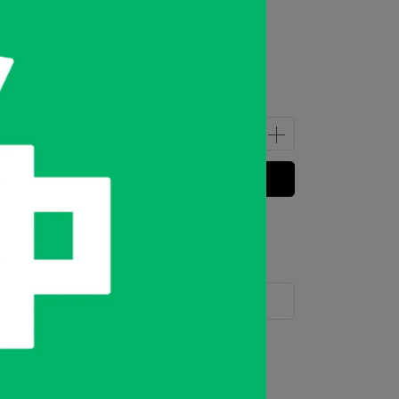
立即購買
 」可以折抵紅利
0
點 (約等於
NT$0
)
運送方式