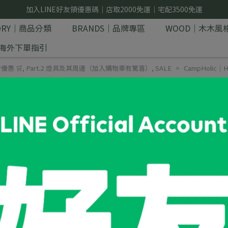
加入LINE好友領優惠碼｜店取2000免運｜宅配3500免運
GORY｜商品分類
BRANDS｜品牌專區
WOOD｜木木風
E｜海外下單指引
惠 🛒
,
Part.2 燈具及其周邊（加入購物車有驚喜）
,
SALE
CampHolic
CampHolic｜HO
HOLINUTS｜不是史努比的史努
DOG 款： 40×60mm
HITO 款： 33×60mm
NT$420
商品編號: