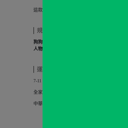
這款貼章背面附有
魔鬼氈
，可輕鬆固定在露營
規格說明
狗狗款：
40×60mm
人物款：
33×60mm
運送方式
7-11
全家
中華郵政