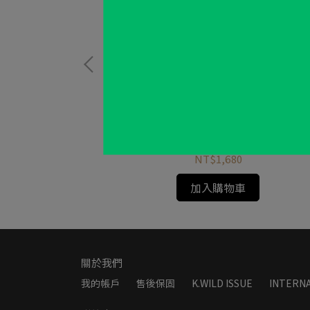
ffee Stand
KINOX 露營餐盤8件套組｜滿足全家需
Camping Bowl SET 8P
NT$1,680
加入購物車
關於我們
我的帳戶
售後保固
K.WILD ISSUE
INTERNA