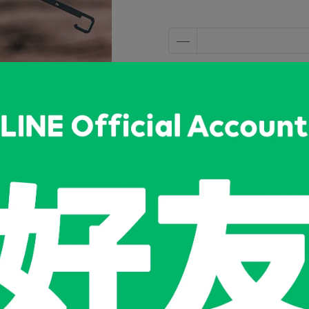
加入購物車
加入最愛
此商品 「 最高
規格說明
露營都必備，KINOX不鏽鋼摺疊掛架！吊掛衣架為你的戶外