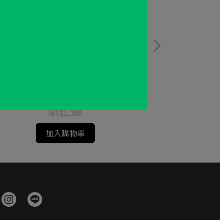
INOX STS 304 煮麵籃 / 關東煮鍋 1780ml
KINOX 可堆
NT$1,380
加入購物車