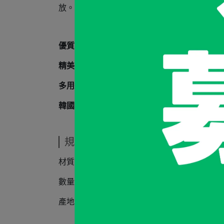
放。由韓國精工製造，選用不鏽鋼材質，耐用
優質材質
：採用304不鏽鋼，堅固耐用，防銹
精美設計
：先進雷射雕刻工藝，細節精緻，外
多用途掛架
：除了吊掛衣物，還可以掛瀝水籃
韓國製造
：韓式精工細作，品質有保障，讓您
規格說明
材質：304不鏽鋼
數量：一組二入
產地：韓國