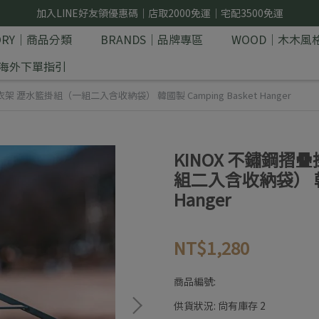
加入LINE好友領優惠碼｜店取2000免運｜宅配3500免運
GORY｜商品分類
BRANDS｜品牌專區
WOOD｜木木風
E｜海外下單指引
架 瀝水籃掛組（一組二入含收納袋） 韓國製 Camping Basket Hanger
KINOX 不鏽鋼摺
組二入含收納袋） 韓國製
Hanger
NT$1,280
商品編號:
供貨狀況:
尚有庫存 2