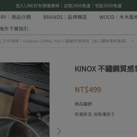
加入LINE好友領優惠碼｜店取2000免運｜宅配3500免運
GORY｜商品分類
BRANDS｜品牌專區
WOOD｜木木風
E｜海外下單指引
具
,
戶外咖啡｜Outdoor Coffee
,
Part.3 露營炊煮用具（加入購物車有驚喜）
KINOX 不鏽鋼質感雪拉
NT$499
商品編號:
供貨狀況:
尚有庫存 5