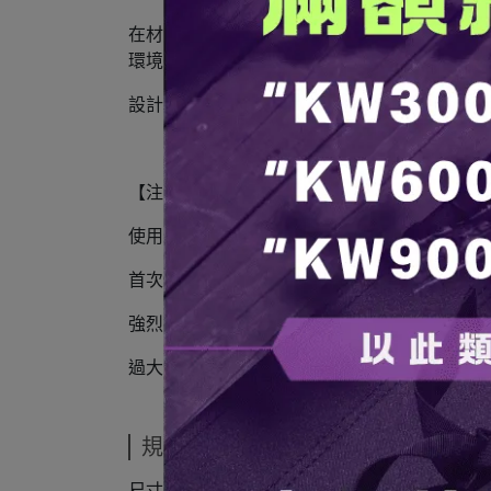
在材質和設計上達到了高標準，採用STS30
環境下，都能確保使用的衛生和安全。
設計輕巧，方便攜帶，非常適合露營等戶外活
【注意事項】
使用了研磨劑的產品。
首次使用請去除研磨劑後使用。
強烈撞擊可能會對產品造成損傷，請小心使用
過大的火可能會使杯底燒焦，建議使用中火以
規格說明
尺寸：180mm*130mm