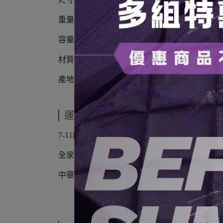
重量：138g
容量：600ml
材質：STS304不鏽鋼
產地：韓國
運送方式
7-11店到店
全家店到店
中華郵政