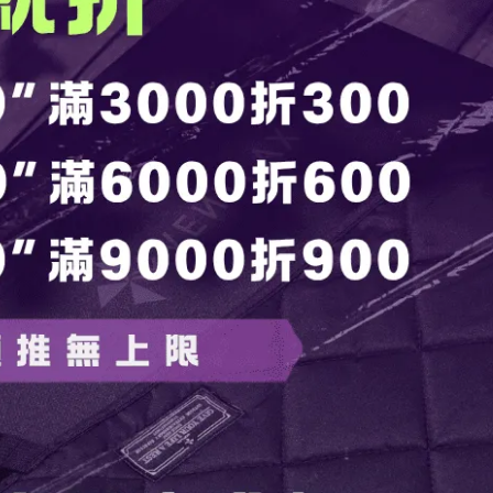
4不鏽鋼製作，這種材質相較於其他材料具有更優秀的耐久性和安
動。握把穩固，便於垂吊晾乾，節省收納空間並保持乾燥衛生。
。
下。