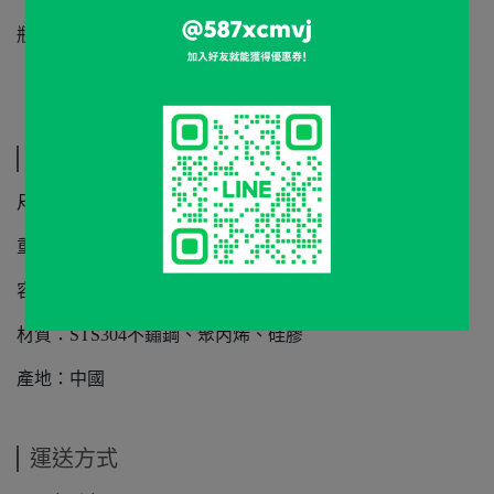
瓶身上標誌和蓋子的標誌可能不一致，這正常的。
規格說明
尺寸：高為333mm（手把舉起來時為398mm)*165mm
重量：1.58kg
容量：3.8L
材質：STS304不鏽鋼、聚丙烯、硅膠
產地：中國
運送方式