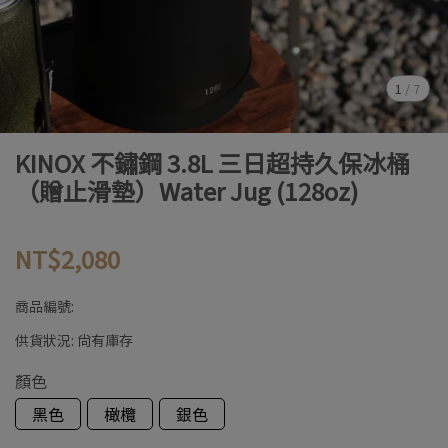
1
/
7
KINOX 不鏽鋼 3.8L 三日超持久保冰桶
（贈止滑墊）Water Jug (128oz)
NT$2,080
商品編號:
供貨狀況:
尚有庫存
顏色
黑色
橄欖
銀色