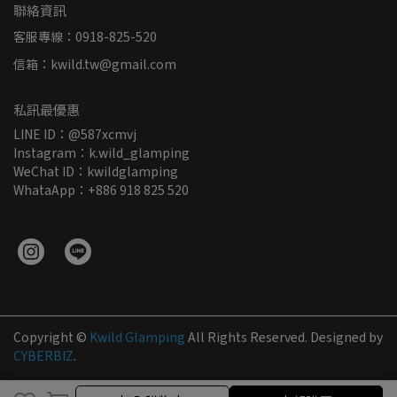
聯絡資訊
客服專線：0918-825-520
信箱：kwild.tw@gmail.com
私訊最優惠
LINE ID：@587xcmvj
Instagram：k.wild_glamping
WeChat ID：kwildglamping
WhataApp：+886 918 825 520
Copyright ©
Kwild Glamping
All Rights Reserved.
Designed by
CYBERBIZ
.
加入購物車