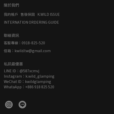
關於我們
我的帳戶
售後保固
K.WILD ISSUE
INTERNATION ORDERING GUIDE
聯絡資訊
客服專線：0918-825-520
信箱：kwild.tw@gmail.com
私訊最優惠
LINE ID：@587xcmvj
Instagram：k.wild_glamping
WeChat ID：kwildglamping
WhataApp：+886 918 825 520