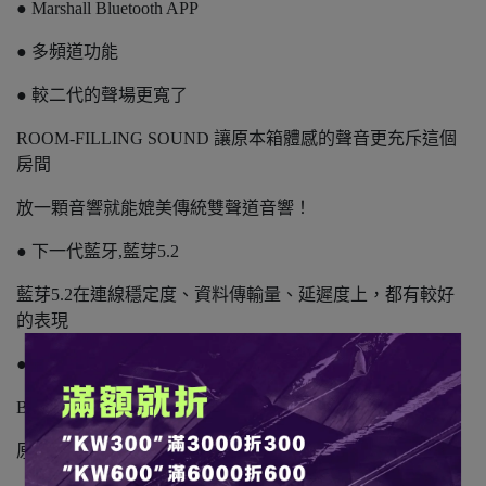
● Marshall Bluetooth APP
● 多頻道功能
● 較二代的聲場更寬了
ROOM-FILLING SOUND 讓原本箱體感的聲音更充斥這個
房間
放一顆音響就能媲美傳統雙聲道音響！
● 下一代藍牙,藍芽5.2
藍芽5.2在連線穩定度、資料傳輸量、延遲度上，都有較好
的表現
● 空間補償系統（三代APP獨有功能）
B&O的用戶一定不陌生，透過space compensation
原本放在牆邊，低頻過重的情形將獲改善