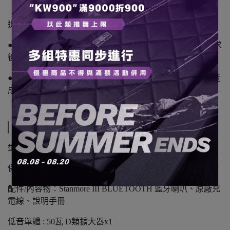
退換貨須知：
● 3C相關商品，為一次性包裝商品，請務必確認有購買需求
後再拆封。
● 網頁商品會因為使用不同的品牌螢幕以及解析度不同，造
成圖片顏色呈現略有不同，請以實品顏色為準。
規格說明
型號：Marshall Stanmore III
保固：12個月
配件/內容物：Stanmore III BLUETOOTH 藍牙喇叭、原廠充
電線、說明手冊
低音單體 : 50瓦 D類擴大器x1