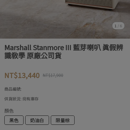
1
/
6
Marshall Stanmore III 藍芽喇叭 真假辨
識教學 原廠公司貨
NT$13,440
NT$17,900
商品編號:
供貨狀況:
尚有庫存
顏色
黑色
奶油白
限量棕