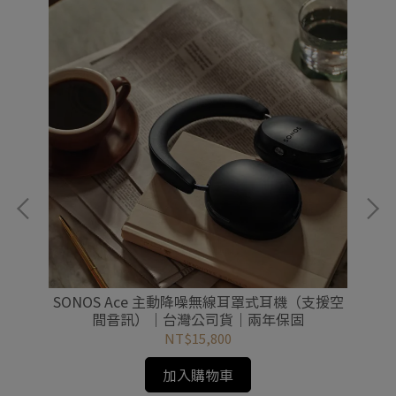
貨｜
SONOS Ace 主動降噪無線耳罩式耳機（支援空
S
間音訊）｜台灣公司貨｜兩年保固
NT$15,800
加入購物車