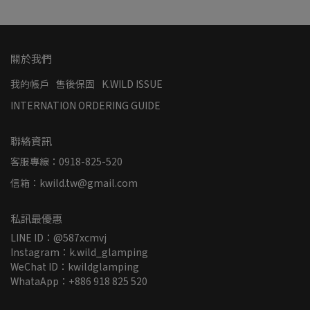
關於我們
我的帳戶
售後保固
K.WILD ISSUE
INTERNATION ORDERING GUIDE
聯絡資訊
客服專線：0918-825-520
信箱：kwild.tw@gmail.com
私訊最優惠
LINE ID：@587xcmvj
Instagram：k.wild_glamping
WeChat ID：kwildglamping
WhataApp：+886 918 825 520