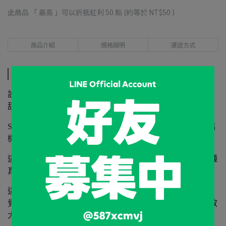
此商品 「 最高 」可以折抵紅利
50
點 (約等於
NT$50
)
商品介紹
規格說明
運送方式
商品介紹
設計用於與 Orea 濾杯完美搭配，進一步增強芳香、亮度和
甜味的感知。
Sense Glass 採用了原版 Sense Cup 的形狀，採用奢華的玻璃
機身。
這款精緻的玻璃杯專為享受最特別的咖啡而設計，給人一種
真正的輕盈感和品質感。
這款杯子旨在增強飲用精品咖啡時的感官體驗。嗅覺、視
覺、觸覺、味覺——所有這些都被這種形狀、材料和顏色放
大。