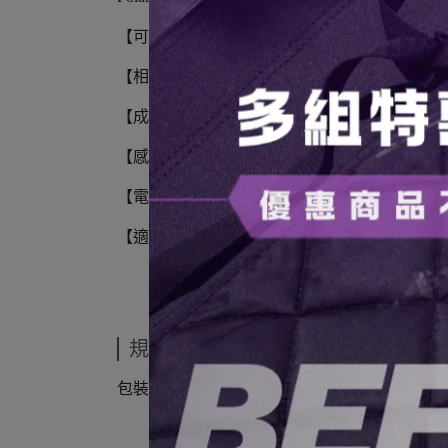
【可拍張數】一盒雙入(8張兩盒)
【相紙大小】10.7 × 8.8 cm
【成像範圍】7.9 × 7.9 cm
【感光度】ISO 640
【電池】無電池
【適用機種】Polaroid Now+、Polaroid Now、La
規格說明
包裝：每盒16入