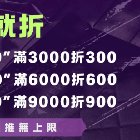
供貨狀況:
庫存不足
直接下單
一盒 (16張)
加入最愛
此商品 「 最高
規格說明