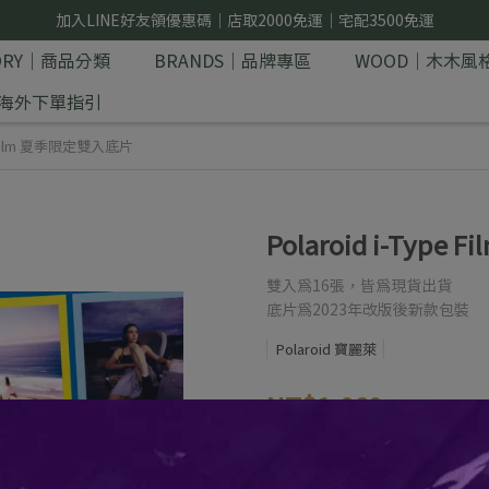
加入LINE好友領優惠碼｜店取2000免運｜宅配3500免運
GORY｜商品分類
BRANDS｜品牌專區
WOOD｜木木風
E｜海外下單指引
pe Film 夏季限定雙入底片
Polaroid i-Typ
雙入為16張，皆為現貨出貨
底片為2023年改版後新款包裝
Polaroid 寶麗萊
NT$1,060
NT$1,380
商品編號: