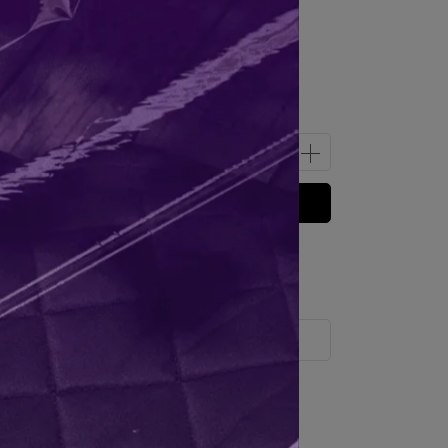
聯絡店家
 」可以折抵紅利
0
點 (約等於
NT$0
)
運送方式