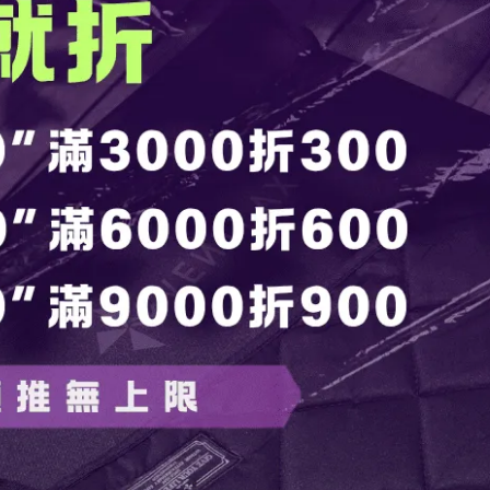
指就能提起，卻擁有 R值 7 的強大保暖性能，遠超多數中價
身體自然貼合，帶來穩定舒適的睡眠體驗。
公分 厚的絕佳支撐力，可承受 100 公斤 重量，讓您無論仰睡或
鋁結構，有效阻隔地面寒氣，透過反射體熱保持背部溫暖，適用於冬季與
計，確保進氣順暢、密封牢固，快速排氣後可壓縮至最小體積，