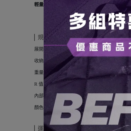
輕量、易收納：
收納尺寸僅 16 × 27 cm
規格說明
展開尺寸：L186 × W64 × H7 cm
收納尺寸：16 × 27 cm
重量：765g
R 值：7.0（高效保暖）
內部結構：4 層鋁片隔熱設計
顏色：黑色 , 沙色
運送方式