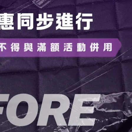
，體積大幅縮小，不佔空間，適合 車宿、露營或機動旅行。重量 765