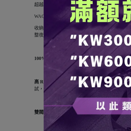
超越極限的輕量保暖體驗
WAQ Ultra Light Air Mat
收納後僅一個寶特瓶罐的大小，重量輕到兩隻手
整夜溫暖。蜂巢氣室設計提供均勻支撐力，讓
100% 充氣式設計：
採用全充氣結構，提供 7 
高 R 值隔熱性能（R 值 7.0）：
內部搭載 4 層
試，符合高規格登山睡墊的保溫需求。
雙閥帶止回閥，充氣排氣更便捷：
採用雙閥設