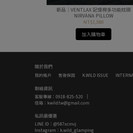
300 保暖睡袋 信
新品｜VENTLAX 記憶棉多功能枕頭
ht 300
NIRVANA PILLOW
NT$1,580
加入購物車
關於我們
我的帳戶
售後保固
K.WILD ISSUE
INTERNA
聯絡資訊
客服專線：0918-825-520
信箱：kwild.tw@gmail.com
私訊最優惠
LINE ID：@587xcmvj
Instagram：k.wild_glamping