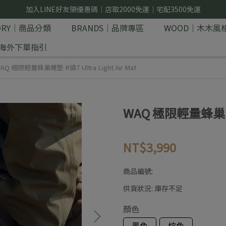
加入LINE好友領優惠碼｜店取2000免運｜宅配3500免運
GORY｜商品分類
BRANDS｜品牌專區
WOOD｜木木風
E｜海外下單指引
AQ 極限輕量蜂巢睡墊 R值7 Ultra Light Air Mat
WAQ 極限輕量蜂巢睡墊 R
NT$3,990
商品編號:
供貨狀況:
庫存不足
顏色
黑色
棕色