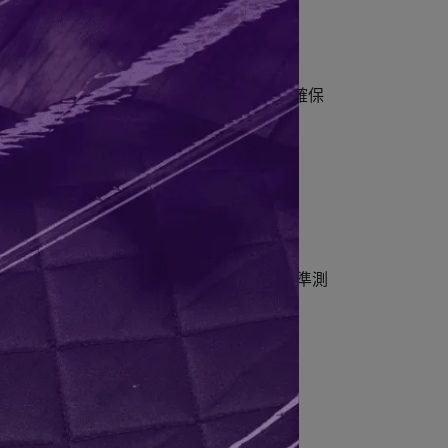
位睡墊，能在寒冷環境中有效隔絕地面冷氣，確保
側睡都能舒適入眠。
寒冷環境。通過 ASTM F3340-22 標準測
方便收納與攜帶。