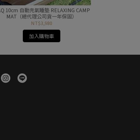
Q 10cm 自動充氣睡墊 RELAXING CAMP
新款升級版｜WAQ
MAT（總代理公司貨一年保固）
｜輕量化行
NT$3,980
加入購物車