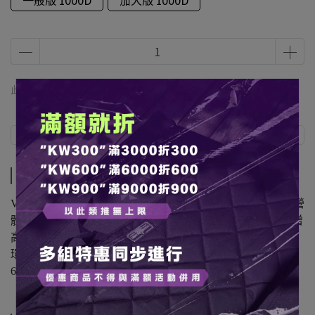
一般版 1000D
加大版 1000D
此商品 「 最高 」可以折抵紅利
50
點 (約等於
NT$50
)
商品介紹
規格說明
運送方式
商品介紹
VENTLAX 所推出的行軍床，以平價高質感帶來更好的露營
體驗，精美的細節，超輕量設計重量僅3kg/4.1kg，鋁合金增
高腳可高度調整。使用1000D面料，加上許多戰術設計D型
環和魔術貼，標誌從標準印刷版，變為繡標板。與普通
600D行軍床不同，下沉更少，拉緊感更牢固。