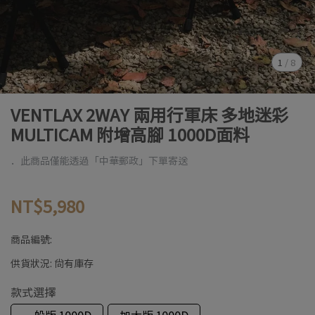
1
/
8
VENTLAX 2WAY 兩用行軍床 多地迷彩
MULTICAM 附增高腳 1000D面料
．此商品僅能透過「中華郵政」下單寄送
NT$5,980
商品編號:
供貨狀況:
尚有庫存
款式選擇