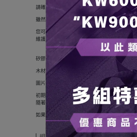
請確認尺寸和形狀是否符合要求。
雖然經過油漆處理，但建議定期進行維護。
您可以使用蜜蠟或木材專用油來保養，根據個人
維護需求較少，但若表面塗層剝落或木材乾燥
矽膠的生產來自中國，為了降低成本，可能會
木材部分由手工製作，可能會有小傷或微小的
圖片為原型，實際產品可能會有輕微的規格變
初期使用時可能會有矽膠特有的氣味，這是由
隨著時間推移，氣味會逐漸消失。
如果氣味讓您感到不適，建議用無香型中性清