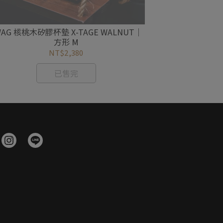
WAG 核桃木矽膠杯墊 X-TAGE WALNUT｜
XWAG 黑色實
方形 M
BLACK
NT$2,380
已售完