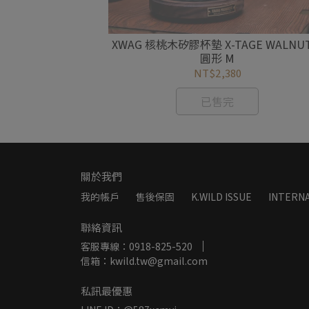
-TAGE MAT
XWAG 核桃木矽膠杯墊 X-TAGE WALNU
N｜方形 M
圓形 M
NT$2,380
已售完
關於我們
我的帳戶
售後保固
K.WILD ISSUE
INTERNA
聯絡資訊
客服專線：0918-825-520
信箱：kwild.tw@gmail.com
私訊最優惠