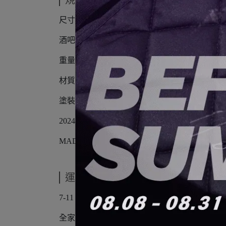
規格說明
尺寸：φ150×25mm
酒吧墊：φ130mm×t15mm
重量：約285g
材質：無垢胡桃木、矽膠（食品級-中國）、黃
塗裝：油漆處理
2024年8月21日以後的產品將使用透明啞光
MADE IN JAPAN
運送方式
7-11 店到店
全家店到店