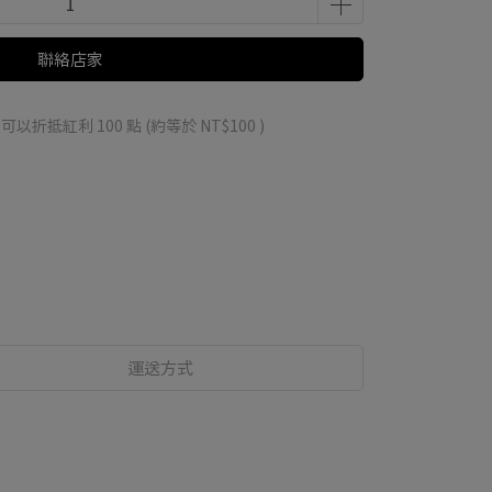
聯絡店家
 」可以折抵紅利
100
點 (約等於
NT$100
)
運送方式