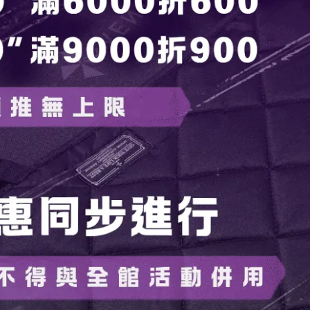
喜好進行調整。維護時可以使用遮蔽膠帶保護黃銅銘板。（2024
，可使用油品進行保濕）
有些微的製造過程中的劃痕或擦傷，敬請理解。
個體差異，希望您能理解這是產品的獨特特徵。
更。
於生產過程中使用的固化劑所致，不會對人體產生影響。
潔劑進行清洗。