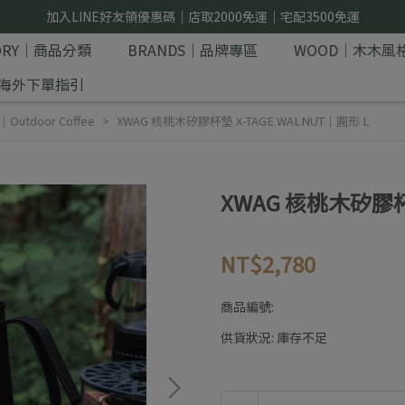
加入LINE好友領優惠碼｜店取2000免運｜宅配3500免運
GORY｜商品分類
BRANDS｜品牌專區
WOOD｜木木風
E｜海外下單指引
utdoor Coffee
XWAG 核桃木矽膠杯墊 X-TAGE WALNUT｜圓形 L
XWAG 核桃木矽膠杯墊
NT$2,780
商品編號:
供貨狀況:
庫存不足