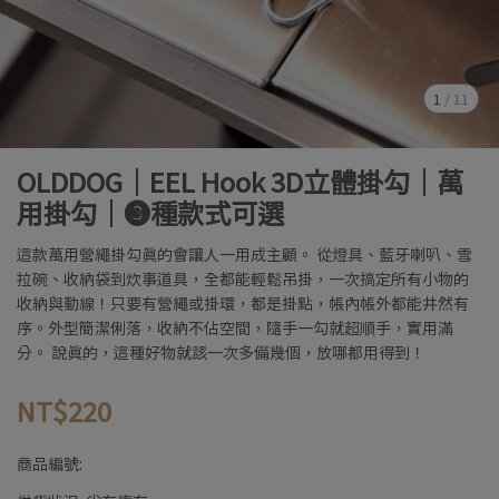
1
/
11
OLDDOG｜EEL Hook 3D立體掛勾｜萬
用掛勾｜➌種款式可選
這款萬用營繩掛勾真的會讓人一用成主顧。 從燈具、藍牙喇叭、雪
拉碗、收納袋到炊事道具，全都能輕鬆吊掛，一次搞定所有小物的
收納與動線！只要有營繩或掛環，都是掛點，帳內帳外都能井然有
序。外型簡潔俐落，收納不佔空間，隨手一勾就超順手，實用滿
分。 說真的，這種好物就該一次多備幾個，放哪都用得到！
NT$220
商品編號: