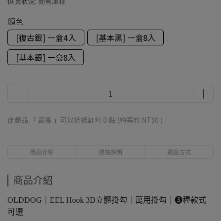
供貨狀況:
尚有庫存
顏色
[復古銀] 一盒4入
[基本黑] 一盒8入
[基本銀] 一盒8入
此商品 「 最高 」可以折抵紅利
0
點 (約等於
NT$0
)
商品介紹
規格說明
運送方式
商品介紹
OLDDOG｜EEL Hook 3D立體掛勾｜萬用掛勾｜➌種款式
可選