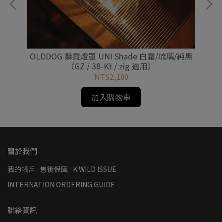
鬆扣
OLDDOG 舞霓燈罩 UNI Shade 白霜/琉璃/純黑
OL
（GZ / 38-Kt / zig 適用）
NT$2,180
加入購物車
關於我們
我的帳戶
售後保固
K.WILD ISSUE
INTERNATION ORDERING GUIDE
聯絡資訊