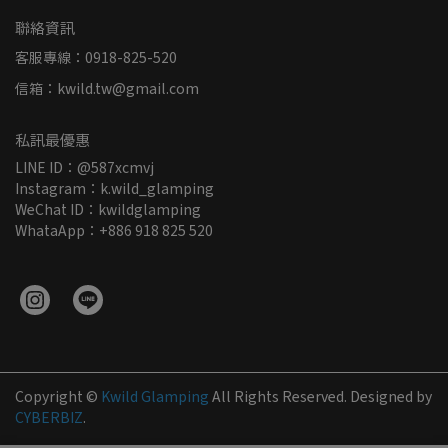
聯絡資訊
客服專線：0918-825-520
信箱：kwild.tw@gmail.com
私訊最優惠
LINE ID：@587xcmvj
Instagram：k.wild_glamping
WeChat ID：kwildglamping
WhataApp：+886 918 825 520
Copyright ©
Kwild Glamping
All Rights Reserved.
Designed by
CYBERBIZ
.