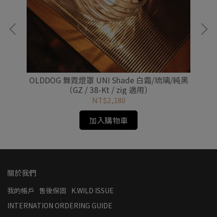
鬆扣
OLDDOG 舞霓燈罩 UNI Shade 白霜/琉璃/純黑
O
（GZ / 38-Kt / zig 適用）
NT$2,180
加入購物車
關於我們
我的帳戶
售後保固
K.WILD ISSUE
INTERNATION ORDERING GUIDE