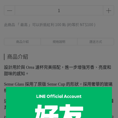
此商品 「 最高 」可以折抵紅利
100
點 (約等於
NT$100
)
商品介紹
規格說明
運送方式
商品介紹
設計用於與 Orea 濾杯完美搭配，進一步增強芳香、亮度和
甜味的感知。
Sense Glass 採用了原版 Sense Cup 的形狀，採用奢華的玻璃
機身。
這款精緻的玻璃杯專為享受最特別的咖啡而設計，給人一種
真正的輕盈感和品質感。
這款玻璃杯容量高達 275 毫升，非常適合直接沖泡，或搭配