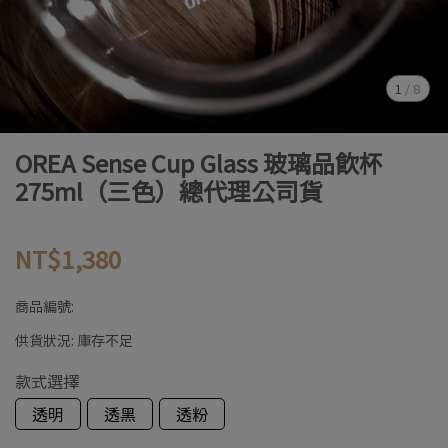
1
/
8
OREA Sense Cup Glass 玻璃品飲杯
275ml（三色）總代理公司貨
NT$1,380
商品編號:
供貨狀況:
庫存不足
款式選擇
透明
透黑
透粉