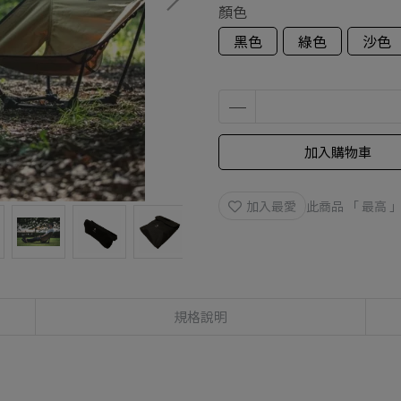
顏色
黑色
綠色
沙色
加入購物車
加入最愛
此商品 「 最高
規格說明