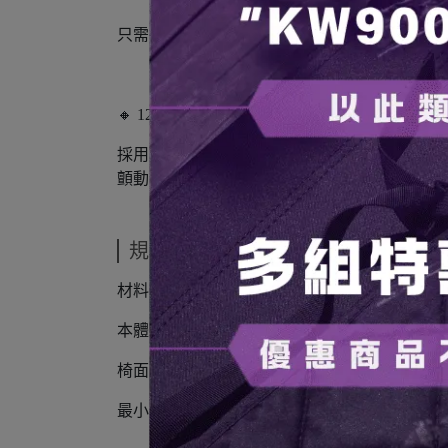
只需插入或拔出附帶的腿柱，就可以根據地面
🔸 120KG的負重，從細節上追求高品質和信賴
採用日本航空標準準拠的強度高的"A7075(超
顫動，並提高穩定性和耐用性。這些細微的差別
規格說明
材料：300D混合聚棉紡織物、A7075鋁合金
本體尺寸：（約）W 60cm（最大）× D 60cm ×
椅面高度：11cm（地面模式）/23.5cm（一般
最小收納尺寸：（約）W37×D17×H17cm；重