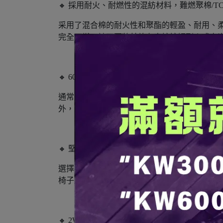
🔸 採用耐火、耐燃性的混紡材料，難燃聚棉/T
采用了混合棉的耐火性和聚酯的輕盈、耐用、
完全不燃，請不要將其放在直接接觸到火或卡
🔸 60cm寬度，大型男性也可以輕鬆坐著，寬
通常戶外椅子的座面寬度約為50cm左右，很多
外，並不故意使椅背太高，有較高的工作自由
🔸 堅持追求長時間坐下來也不容易累的舒適座
選擇椅子可能會影響露營的舒適度。如果椅子高
椅子經過追求最佳的座位舒適度、作業性、功
🔸 2WAY設計，可以輕鬆進行兩級高度調節