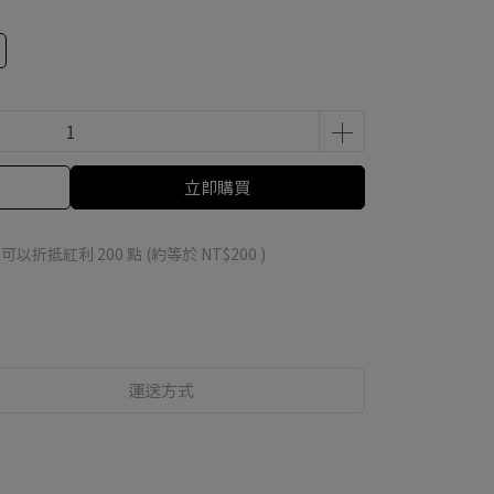
立即購買
 」可以折抵紅利
200
點 (約等於
NT$200
)
運送方式