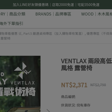
加入LINE好友領優惠碼｜店取2000免運｜宅配3500免運
GORY｜商品分類
BRANDS｜品牌專區
WOOD｜木木風
E｜海外下單指引
物車看優惠 🛒
,
Part.5 嚴選桌椅專區（加入購物車有驚喜）
,
優惠專區（不得
格 露營椅
VENTLAX 兩段高低露
風格 露營椅
NT$2,371
NT$2,790
商品編號:
供貨狀況:
尚有庫存