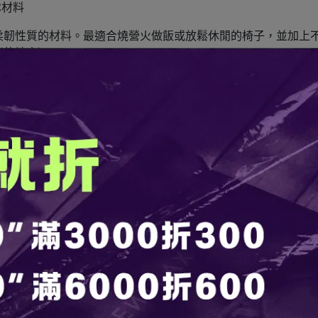
C材料
柔韌性質的材料。最適合燒營火做飯或放鬆休閒的椅子，並加上
炭的地方）
敞的設計
使用者反映座位擁擠。VENTLAX實現了60cm最大寬度的寬
度，並且設計出最適合獨自使用的帳篷和軍營的尺寸。
椅
度和角度不合適，甚至會導致疲勞和腰痛。根據現役露營者多次坐
能性的製程後，推出市場。