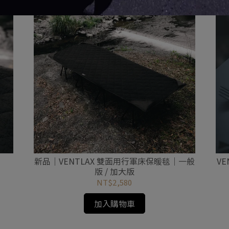
新品｜VENTLAX 雙面用行軍床保暖毯｜一般
V
版 / 加大版
NT$2,580
加入購物車