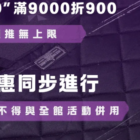
或坐墊露營的風格改為適合的高度。
々ジュラルミン)"加強框架，確保最大靜止耐荷重為“120KG”
也是VENTLAX對品質和技術的承諾。
 H 48cm（地面風格）/61cm（低風格）
模式）；
量（含附件）：（約）1kg；靜態耐重量：120kg