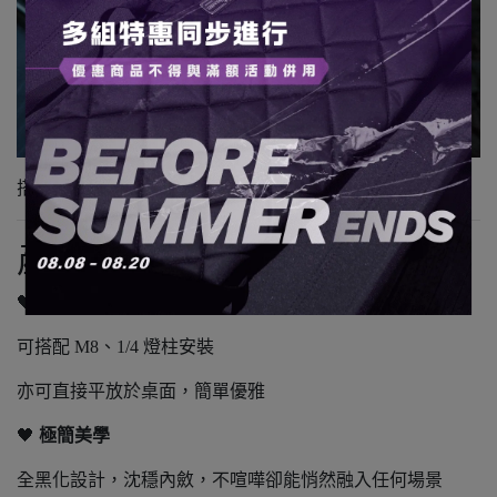
搭配 38、Goal Zero 燈與燈罩使用也超讚！
產品特色
🖤
雙用設計
可搭配 M8、1/4 燈柱安裝
亦可直接平放於桌面，簡單優雅
🖤
極簡美學
全黑化設計，沈穩內斂，不喧嘩卻能悄然融入任何場景