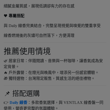
細膩金屬質感，展現低調卻有力的存在感
🖤
專屬搭配
與 Daily 線香完美結合，完整呈現視覺與嗅覺的雙重享受
線香燃燒後的灰燼可自然落下，方便清理
推薦使用情境
🌿 居家日常：伴隨閱讀、音樂與一杯咖啡，讓香氣成為安
定背景。
🔥 戶外露營：在燈光與晚風中，增添另一份感官體驗。
🎁 獨特選物：台灣限定販售，質感生活的絕佳禮物。
📌 搭配選購
👉
Daily 線香
：多款香氣選擇，與 VENTLAX 線香盤一同
使用，營造更完整的氛圍體驗。