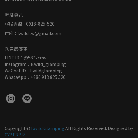
聯絡資訊
客服專線：0918-825-520
信箱：kwild.tw@gmail.com
私訊最優惠
LINE ID：@587xcmvj
Instagram：k.wild_glamping
WeChat ID：kwildglamping
WhataApp：+886 918 825 520
Copyright ©
Kwild Glamping
All Rights Reserved.
Designed by
CYBERBIZ
.