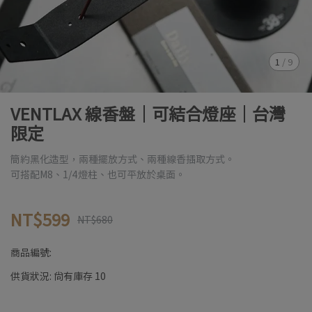
1
/
9
VENTLAX 線香盤｜可結合燈座｜台灣
限定
簡約黑化造型，兩種擺放方式、兩種線香插取方式。
可搭配M8、1/4燈柱、也可平放於桌面。
NT$599
NT$680
商品編號:
供貨狀況:
尚有庫存 10