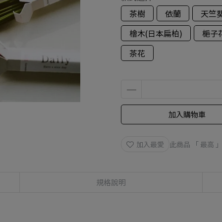
茶樹
依蘭
天竺
檜木(日本扁柏)
梔子
茶花
加入購物車
加入最愛
此商品 「 最高
規格說明