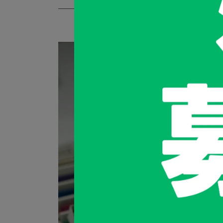
——TRUNK DESIGN