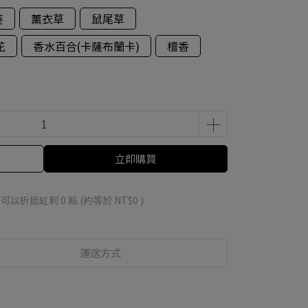
葵
薰衣草
鼠尾草
花
香水百合(卡薩布蘭卡)
檀香
立即購買
 」可以折抵紅利
0
點 (約等於
NT$0
)
運送方式