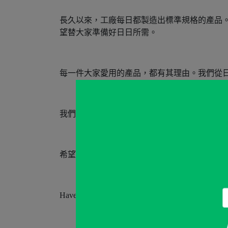
長久以來，工廠每日都製造出標準規格的產品
望替大家準備好日日所需。
每一件大家愛用的產品，都有其理由。我們從
我們不是設計新的產品，而是讓現有的產品變
希望大家都能樂在享受簡約，而且可以日日使用的
Have a nice day!!」