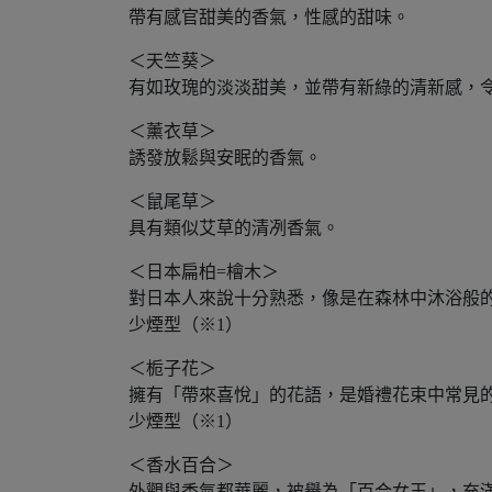
帶有感官甜美的香氣，性感的甜味。
＜天竺葵＞
有如玫瑰的淡淡甜美，並帶有新綠的清新感，
＜薰衣草＞
誘發放鬆與安眠的香氣。
＜鼠尾草＞
具有類似艾草的清冽香氣。
＜日本扁柏=檜木＞
對日本人來說十分熟悉，像是在森林中沐浴般
少煙型（※1）
＜栀子花＞
擁有「帶來喜悅」的花語，是婚禮花束中常見
少煙型（※1）
＜香水百合＞
外觀與香氣都華麗，被譽為「百合女王」，充