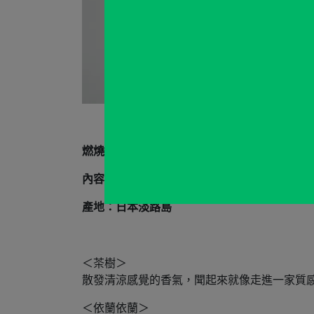
燃燒時間：每支約30分鐘
內容：一盒45支
產地：日本淡路島
＜茶樹＞
散發清涼感覺的香氣，聞起來就像走進一家質
＜依蘭依蘭＞