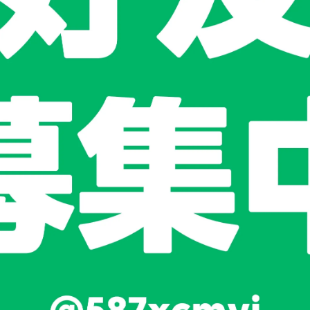
到天然驅蚊效果，製成小巧的蚊香形狀。每塊燃燒時間約3小時，
，擁有良好的氣候與土壤，從1840年起，淡路一宮地區開始製