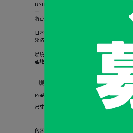
DAILY INCENSE
－
將香茅、檸檬草、薄荷及檀香混合在一起，達
－
日本淡路島是線香的產地，由於受到西風的影響
淡路島的香氛能讓空氣多彩繽紛。
－
燃燒時間：每片約3小時
產地：日本
規格說明
內容量：螺旋香 4片 ／ 附專用墊子
尺寸：H6.5 x W6.5 x D2.7 (cm)
內容量：螺旋香 8片 ／ 附專用墊子