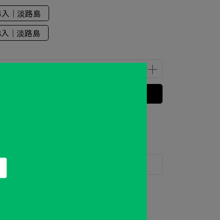
香4入｜淡路島
香8入｜淡路島
立即購買
 」可以折抵紅利
30
點 (約等於
NT$30
)
運送方式