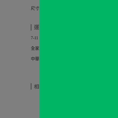
尺寸：H6.5 x W6.5 x D2.7 (cm)
運送方式
7-11
全家
中華郵政宅配
相關商品