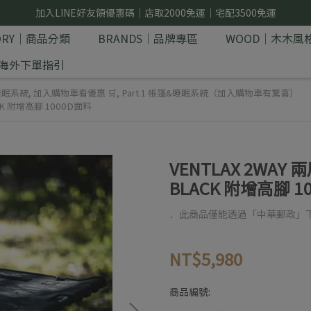
加入LINE好友領優惠碼｜店取2000免運｜宅配3500免運
GORY｜商品分類
BRANDS｜品牌專區
WOOD｜木木風
E｜海外下單指引
睡眠系統
,
加入購物車看優惠 🛒
,
Part.1 帳篷&睡眠系統（加入購物車有驚喜）
ACK 附增高腳 1000D面料
VENTLAX 2WAY
BLACK 附增高腳 1
．此商品僅能透過「中華郵政」
NT$5,980
商品編號: