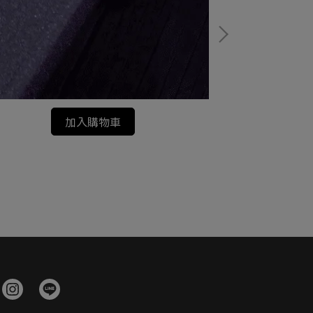
ENTLAX 黑化餐具組｜燕山條製｜不鏽鋼餐
VENTLAX 
盤
NT$980
加入購物車