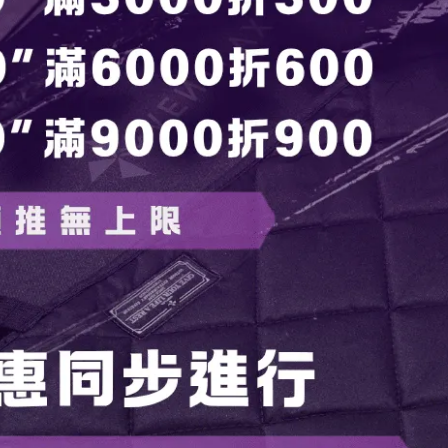
來更好的露營體驗，精美的細節，超輕量設計重量僅3kg/4.1kg
刷版，變為繡標板。與普通600D行軍床不同，下沉更少，拉緊
7 cm
2 cm
17 厘米）x 高（約 17 厘米）
20 厘米）x 高（約 20 厘米）