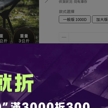
供貨狀況:
尚有庫存
款式選擇
一般版 1000D
加大版 
加入購物車
加入最愛
此商品 「 最高
規格說明