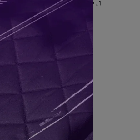
，鋁合金增高腳可高度調整。使用1000D面料，加
感更牢固。