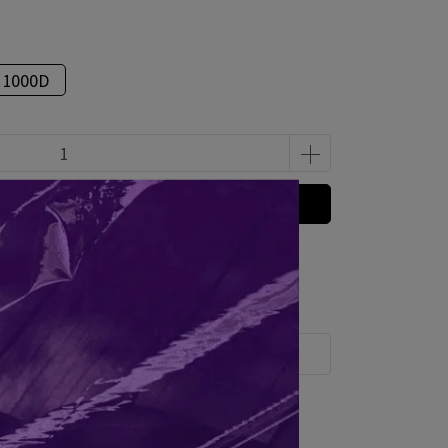
1000D
立即購買
 」可以折抵紅利
150
點 (約等於
NT$150
)
運送方式