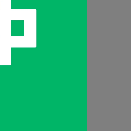
特風情。黃銅橫條可拆卸，方便攜帶。