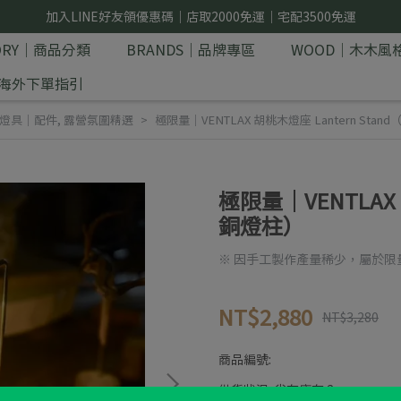
加入LINE好友領優惠碼｜店取2000免運｜宅配3500免運
GORY｜商品分類
BRANDS｜品牌專區
WOOD｜木木風
E｜海外下單指引
燈具｜配件
,
露營氛圍精選
極限量｜VENTLAX 胡桃木燈座 Lantern Sta
極限量｜VENTLAX 
銅燈柱）
※ 因手工製作產量稀少，屬於限
NT$2,880
NT$3,280
商品編號:
供貨狀況:
尚有庫存 2