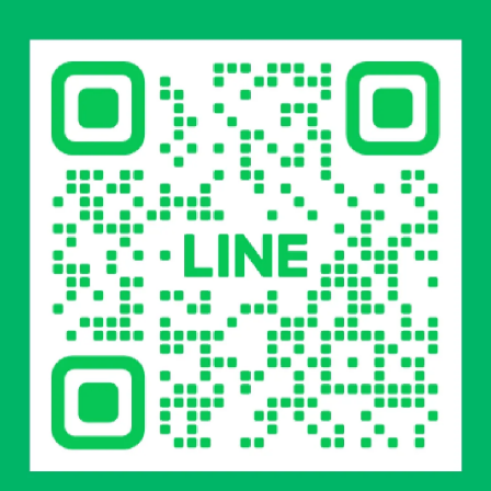
tan
Hypnotize WING TARP 輕量化菱形天幕｜防
焰天幕