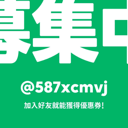
甲般銳利邊緣的原始感，隨著使用而漸次具有磨光效果，散發獨