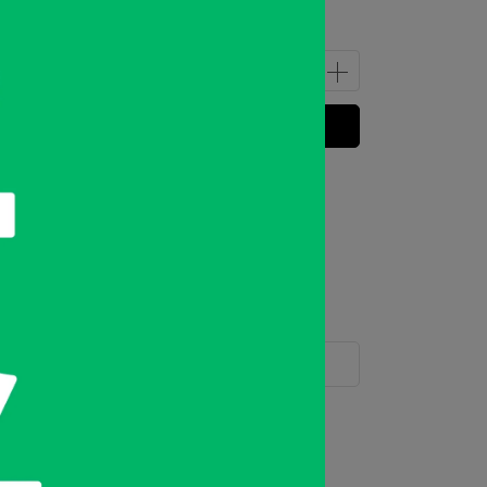
立即購買
 」可以折抵紅利
300
點 (約等於
NT$300
)
運送方式