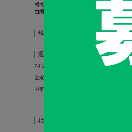
胡桃木燈座+黃銅燈柱
由細心製作的工匠用蜂蠟雙層塗裝，展現如龜
規格說明
運送方式
7-11店到店 (貨到付款/貨到不付款)
全家店到店 (貨到付款/貨到不付款)
中華郵政
相關商品