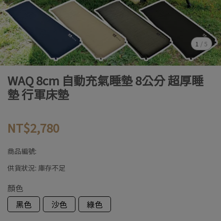
1
/
5
WAQ 8cm 自動充氣睡墊 8公分 超厚睡
墊 行軍床墊
NT$2,780
商品編號:
供貨狀況:
庫存不足
顏色
黑色
沙色
綠色