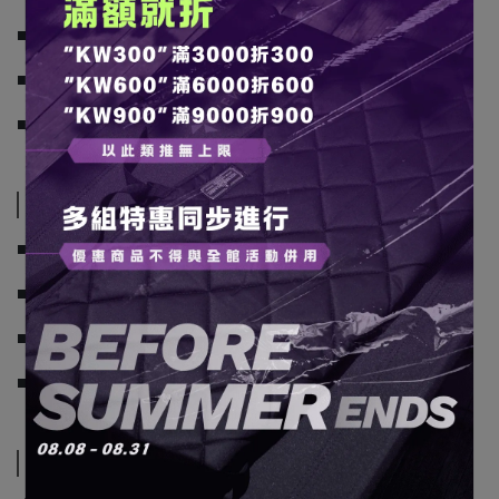
■ 聚胺脂緩衝素材，一睡到天明
■ 設計上具備防滑、防水處理等高規格處理
■ 可拼接多片連結，依車款、帳型需求調整！
規格說明
■ 顏色：沙色、黑色、軍綠
■ 展開尺寸：L190 x W65 x H8cm
■ 收納尺寸：直徑 20*66 cm
■ 重量：2.5kg
運送方式