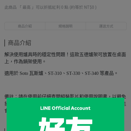
此商品 「 最高 」可以折抵紅利
0
點 (約等於
NT$0
)
商品介紹
規格說明
運送方式
商品介紹
解決使用爐具時的穩定性問題！這款五德爐架可放置在桌面
上，作為鍋架使用。
適用於 Soto 瓦斯爐、ST-310、ST-330、ST-340 等產品。
備註：請在使用前仔細查閱組裝影片和使用說明書，以避免
損壞和事故發生。由於產品材質為鐵製，隨著時間推移可能
會生鏽，請享受材質特有的變化。